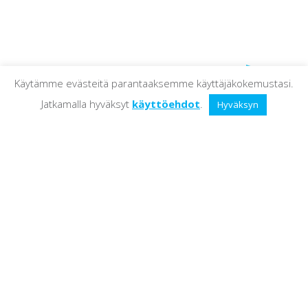
Käytämme evästeitä parantaaksemme käyttäjäkokemustasi.
Jatkamalla hyväksyt
käyttöehdot
.
Hyväksyn
English
Etusivu
Yritys
Palvelut
Yhteystiedot
ABC Solutions Oy
TA-Rakennus
Seuralantie 11 PL 2