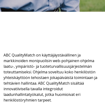
ABC QualityMatch on käyttäjäystävällinen ja
markkinoiden monipuolisin web-pohjainen ohjelma
laatu-, ympäristö- ja tuoteturvallisuusjärjestelmän
toteuttamiseksi. Ohjelma soveltuu koko henkilöstön
yhteiskäyttöön tehostaen jokapäiväistä toimintaan ja
tehtävien hallintaa. ABC QualityMatch sisältää
innovatiivisella tavalla integroidut
laadunhallintatyökalut, jotka huomioivat eri
henkilöstöryhmien tarpeet.