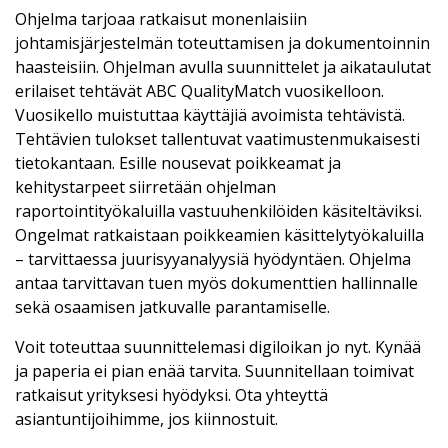
Ohjelma tarjoaa ratkaisut monenlaisiin
johtamisjärjestelmän toteuttamisen ja dokumentoinnin
haasteisiin. Ohjelman avulla suunnittelet ja aikataulutat
erilaiset tehtävät ABC QualityMatch vuosikelloon.
Vuosikello muistuttaa käyttäjiä avoimista tehtävistä.
Tehtävien tulokset tallentuvat vaatimustenmukaisesti
tietokantaan. Esille nousevat poikkeamat ja
kehitystarpeet siirretään ohjelman
raportointityökaluilla vastuuhenkilöiden käsiteltäviksi.
Ongelmat ratkaistaan poikkeamien käsittelytyökaluilla
– tarvittaessa juurisyyanalyysiä hyödyntäen. Ohjelma
antaa tarvittavan tuen myös dokumenttien hallinnalle
sekä osaamisen jatkuvalle parantamiselle.
Voit toteuttaa suunnittelemasi digiloikan jo nyt. Kynää
ja paperia ei pian enää tarvita. Suunnitellaan toimivat
ratkaisut yrityksesi hyödyksi. Ota yhteyttä
asiantuntijoihimme, jos kiinnostuit.