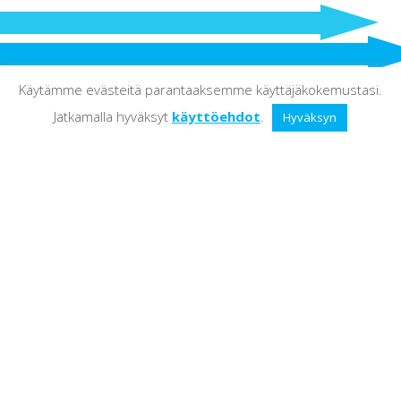
Käytämme evästeitä parantaaksemme käyttäjäkokemustasi.
Jatkamalla hyväksyt
käyttöehdot
.
Hyväksyn
Suomi
Front page
Company
Servicest
Contact
ABC Solutions Ltd
TA-Rakennus
Seuralantie 11 PL 2
60220 Seinäjoki
Y-tunnus 2529308-1
info@abcsolutions.fi
Subscribe to our newsletter