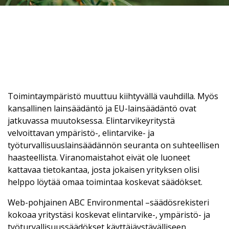
Toimintaympäristö muuttuu kiihtyvällä vauhdilla. Myös
kansallinen lainsäädäntö ja EU-lainsäädäntö ovat
jatkuvassa muutoksessa. Elintarvikeyritystä
velvoittavan ympäristö-, elintarvike- ja
työturvallisuuslainsäädännön seuranta on suhteellisen
haasteellista. Viranomaistahot eivät ole luoneet
kattavaa tietokantaa, josta jokaisen yrityksen olisi
helppo löytää omaa toimintaa koskevat säädökset.
Web-pohjainen ABC Environmental –säädösrekisteri
kokoaa yritystäsi koskevat elintarvike-, ympäristö- ja
työturvallisuussäädökset käyttäjäystävälliseen