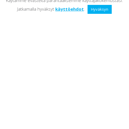
Käytämme evästeitä parantaaksemme käyttäjäkokemustasi.
Jatkamalla hyväksyt
käyttöehdot
.
Hyväksyn
Suomi
Front page
Company
Servicest
Contact
ABC Solutions Ltd
TA-Rakennus
Seuralantie 11 PL 2
60220 Seinäjoki
Y-tunnus 2529308-1
info@abcsolutions.fi
Subscribe to our newsletter